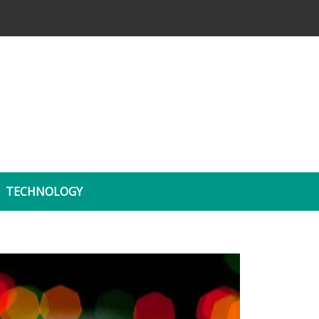
TECHNOLOGY