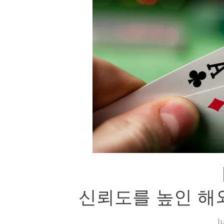
신뢰도를 높인 해
J