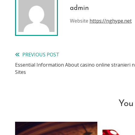
admin
Website
https://nghype.net
PREVIOUS POST
Read
Essential Information About casino online stranieri
more
Sites
articles
You