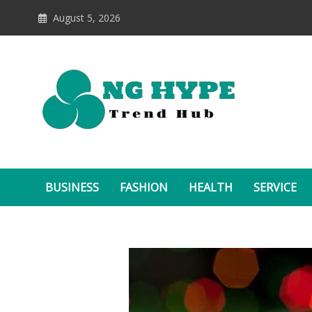
Skip
August 5, 2026
to
content
Trend Hub
NG hype
BUSINESS
FASHION
HEALTH
SERVICE