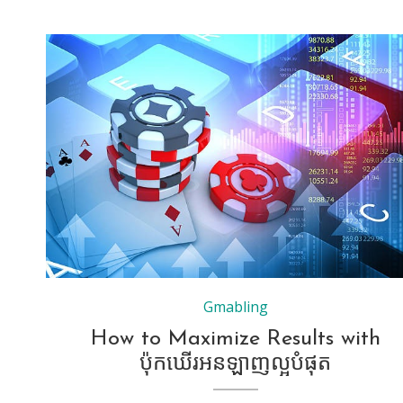
Gmabling
How to Maximize Results with
ប៉ុកឃើរអនឡាញល្អបំផុត