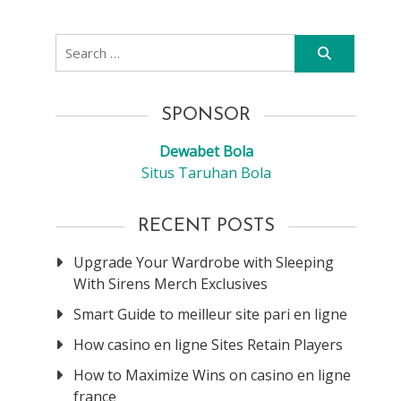
Search
for:
SPONSOR
Dewabet Bola
Situs Taruhan Bola
RECENT POSTS
Upgrade Your Wardrobe with Sleeping
With Sirens Merch Exclusives
Smart Guide to meilleur site pari en ligne
How casino en ligne Sites Retain Players
How to Maximize Wins on casino en ligne
france