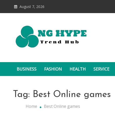
Skip
August 7, 2026
to
content
Trend Hub
NG hype
BUSINESS
FASHION
HEALTH
SERVICE
Tag:
Best Online games
Home
Best Online games