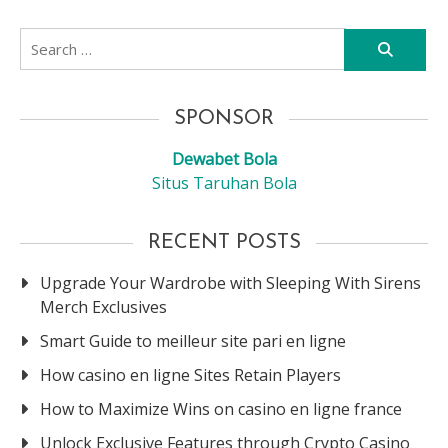
Search
for:
SPONSOR
Dewabet Bola
Situs Taruhan Bola
RECENT POSTS
Upgrade Your Wardrobe with Sleeping With Sirens
Merch Exclusives
Smart Guide to meilleur site pari en ligne
How casino en ligne Sites Retain Players
How to Maximize Wins on casino en ligne france
Unlock Exclusive Features through Crypto Casino