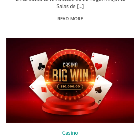
Salas de […]
READ MORE
Casino