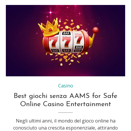
Casino
Best giochi senza AAMS for Safe
Online Casino Entertainment
Negli ultimi anni, il mondo del gioco online ha
conosciuto una crescita esponenziale, attirando