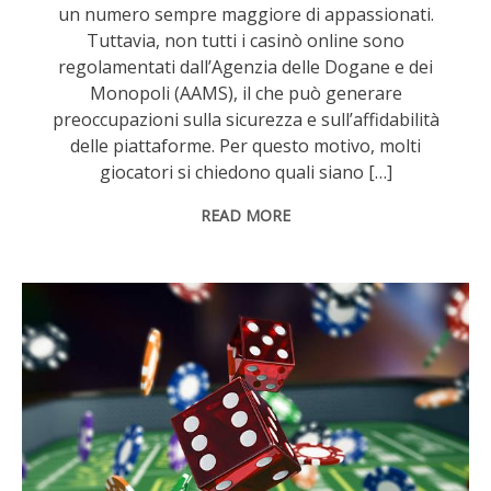
un numero sempre maggiore di appassionati.
Tuttavia, non tutti i casinò online sono
regolamentati dall’Agenzia delle Dogane e dei
Monopoli (AAMS), il che può generare
preoccupazioni sulla sicurezza e sull’affidabilità
delle piattaforme. Per questo motivo, molti
giocatori si chiedono quali siano […]
READ MORE