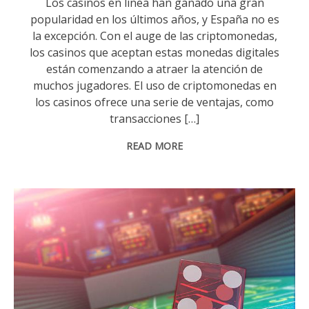
Los casinos en línea han ganado una gran
popularidad en los últimos años, y España no es
la excepción. Con el auge de las criptomonedas,
los casinos que aceptan estas monedas digitales
están comenzando a atraer la atención de
muchos jugadores. El uso de criptomonedas en
los casinos ofrece una serie de ventajas, como
transacciones […]
READ MORE