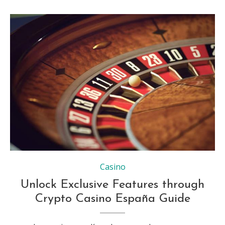
Casino
Unlock Exclusive Features through
Crypto Casino España Guide