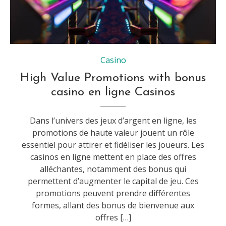
Casino
High Value Promotions with bonus
casino en ligne Casinos
Dans l’univers des jeux d’argent en ligne, les
promotions de haute valeur jouent un rôle
essentiel pour attirer et fidéliser les joueurs. Les
casinos en ligne mettent en place des offres
alléchantes, notamment des bonus qui
permettent d’augmenter le capital de jeu. Ces
promotions peuvent prendre différentes
formes, allant des bonus de bienvenue aux
offres […]