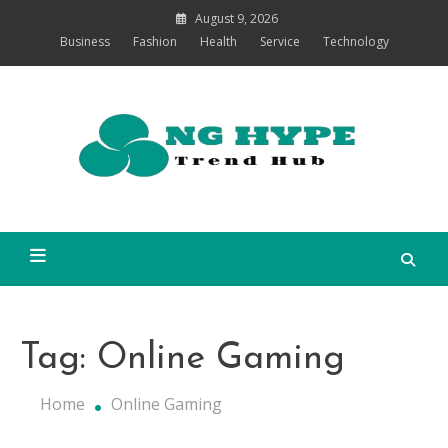
Skip
August 9, 2026
to
Business
Fashion
Health
Service
Technology
content
Trend
Hub
NG hype
Tag:
Online Gaming
Home
Online Gaming