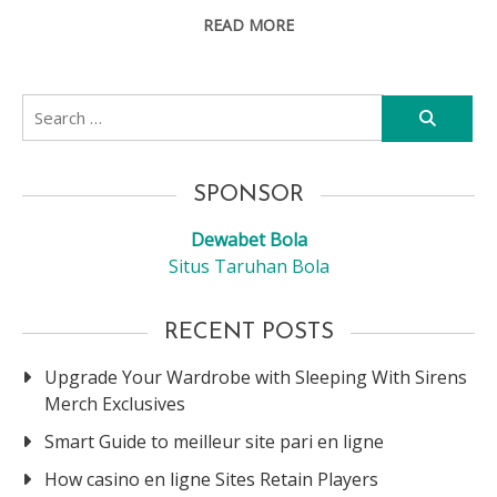
READ MORE
Search
for:
SPONSOR
Dewabet Bola
Situs Taruhan Bola
RECENT POSTS
Upgrade Your Wardrobe with Sleeping With Sirens
Merch Exclusives
Smart Guide to meilleur site pari en ligne
How casino en ligne Sites Retain Players