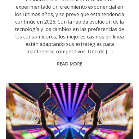
experimentado un crecimiento exponencial en
los últimos años, y se prevé que esta tendencia
continúe en 2026. Con la rápida evolución de la
tecnología y los cambios en las preferencias de
los consumidores, los mejores casinos en línea
están adaptando sus estrategias para
mantenerse competitivos. Uno de […]
READ MORE