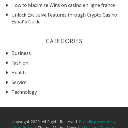
How to Maximize Wins on casino en ligne france
Unlock Exclusive Features through Crypto Casino
España Guide
CATEGORIES
Business
Fashion
Health
Service
Technology
copyright 2020. All Rights Reserved.
Proudly powered by
WordPress
|
Theme: Matina News by
Mystery Themes
.