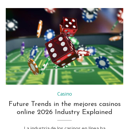
Casino
Future Trends in the mejores casinos
online 2026 Industry Explained
La industria de los casinos en línea ha