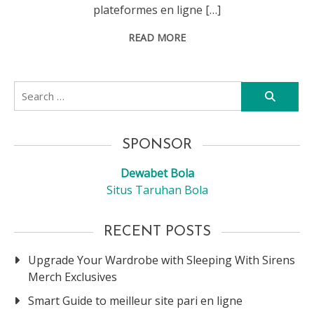
plateformes en ligne […]
READ MORE
Search
for:
SPONSOR
Dewabet Bola
Situs Taruhan Bola
RECENT POSTS
Upgrade Your Wardrobe with Sleeping With Sirens
Merch Exclusives
Smart Guide to meilleur site pari en ligne