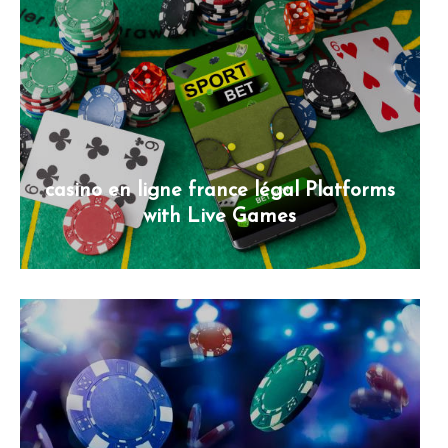
casino en ligne france légal Platforms
with Live Games