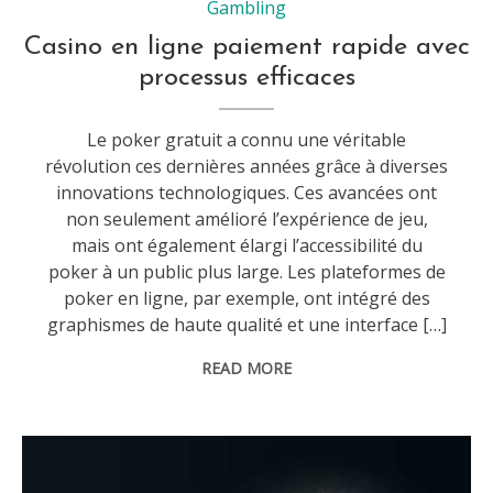
Gambling
Casino en ligne paiement rapide avec
processus efficaces
Le poker gratuit a connu une véritable
révolution ces dernières années grâce à diverses
innovations technologiques. Ces avancées ont
non seulement amélioré l’expérience de jeu,
mais ont également élargi l’accessibilité du
poker à un public plus large. Les plateformes de
poker en ligne, par exemple, ont intégré des
graphismes de haute qualité et une interface […]
READ MORE