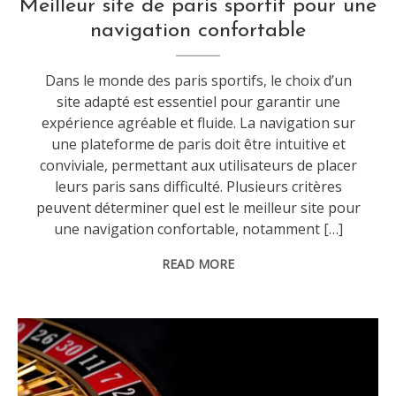
Meilleur site de paris sportif pour une
navigation confortable
Dans le monde des paris sportifs, le choix d’un
site adapté est essentiel pour garantir une
expérience agréable et fluide. La navigation sur
une plateforme de paris doit être intuitive et
conviviale, permettant aux utilisateurs de placer
leurs paris sans difficulté. Plusieurs critères
peuvent déterminer quel est le meilleur site pour
une navigation confortable, notamment […]
READ MORE