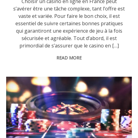
Choisir un casino en ligne en France peut
s’avérer être une tâche complexe, tant l’offre est
vaste et variée. Pour faire le bon choix, il est
essentiel de suivre certaines bonnes pratiques
qui garantiront une expérience de jeu à la fois
sécurisée et agréable. Tout d’abord, il est
primordial de s’assurer que le casino en […]
READ MORE