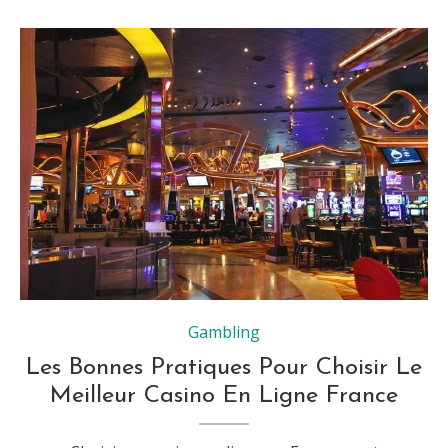
Gambling
Les Bonnes Pratiques Pour Choisir Le
Meilleur Casino En Ligne France