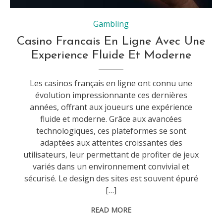
Gambling
Casino Francais En Ligne Avec Une
Experience Fluide Et Moderne
Les casinos français en ligne ont connu une
évolution impressionnante ces dernières
années, offrant aux joueurs une expérience
fluide et moderne. Grâce aux avancées
technologiques, ces plateformes se sont
adaptées aux attentes croissantes des
utilisateurs, leur permettant de profiter de jeux
variés dans un environnement convivial et
sécurisé. Le design des sites est souvent épuré
[…]
READ MORE