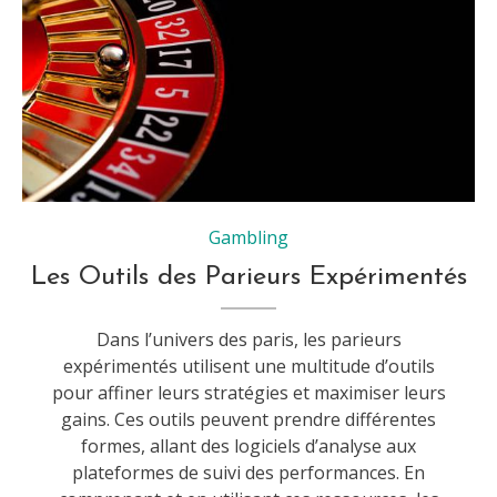
Gambling
Les Outils des Parieurs Expérimentés
Dans l’univers des paris, les parieurs
expérimentés utilisent une multitude d’outils
pour affiner leurs stratégies et maximiser leurs
gains. Ces outils peuvent prendre différentes
formes, allant des logiciels d’analyse aux
plateformes de suivi des performances. En