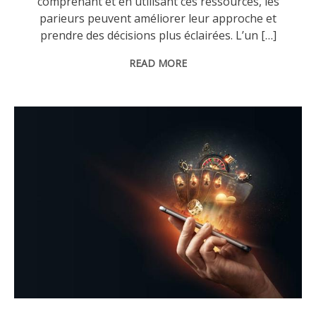
comprenant et en utilisant ces ressources, les
parieurs peuvent améliorer leur approche et
prendre des décisions plus éclairées. L’un […]
READ MORE