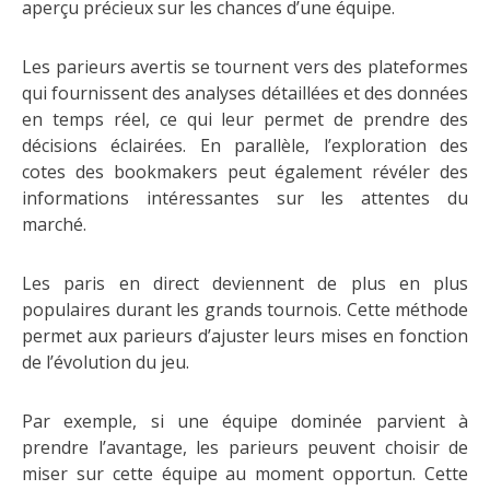
aperçu précieux sur les chances d’une équipe.
Les parieurs avertis se tournent vers des plateformes
qui fournissent des analyses détaillées et des données
en temps réel, ce qui leur permet de prendre des
décisions éclairées. En parallèle, l’exploration des
cotes des bookmakers peut également révéler des
informations intéressantes sur les attentes du
marché.
Les paris en direct deviennent de plus en plus
populaires durant les grands tournois. Cette méthode
permet aux parieurs d’ajuster leurs mises en fonction
de l’évolution du jeu.
Par exemple, si une équipe dominée parvient à
prendre l’avantage, les parieurs peuvent choisir de
miser sur cette équipe au moment opportun. Cette