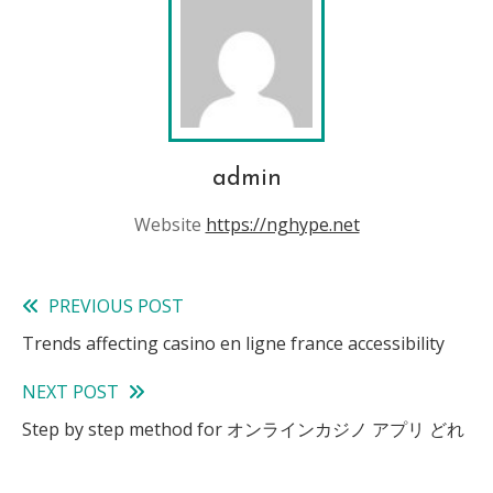
admin
Website
https://nghype.net
PREVIOUS POST
Read
Trends affecting casino en ligne france accessibility
more
NEXT POST
articles
Step by step method for オンラインカジノ アプリ どれ