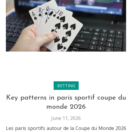
BETTING
Key patterns in paris sportif coupe du
monde 2026
June 11, 2026
Les paris sportifs autour de la Coupe du Monde 2026