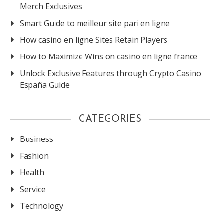
Merch Exclusives
Smart Guide to meilleur site pari en ligne
How casino en ligne Sites Retain Players
How to Maximize Wins on casino en ligne france
Unlock Exclusive Features through Crypto Casino
España Guide
CATEGORIES
Business
Fashion
Health
Service
Technology