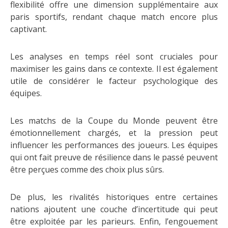
flexibilité offre une dimension supplémentaire aux
paris sportifs, rendant chaque match encore plus
captivant.
Les analyses en temps réel sont cruciales pour
maximiser les gains dans ce contexte. Il est également
utile de considérer le facteur psychologique des
équipes.
Les matchs de la Coupe du Monde peuvent être
émotionnellement chargés, et la pression peut
influencer les performances des joueurs. Les équipes
qui ont fait preuve de résilience dans le passé peuvent
être perçues comme des choix plus sûrs.
De plus, les rivalités historiques entre certaines
nations ajoutent une couche d’incertitude qui peut
être exploitée par les parieurs. Enfin, l’engouement