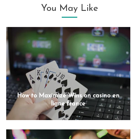
You May Like
How to Maximize Wins on casino en
ligne france