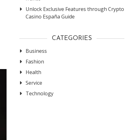
Unlock Exclusive Features through Crypto
Casino España Guide
CATEGORIES
Business
Fashion
Health
Service
Technology