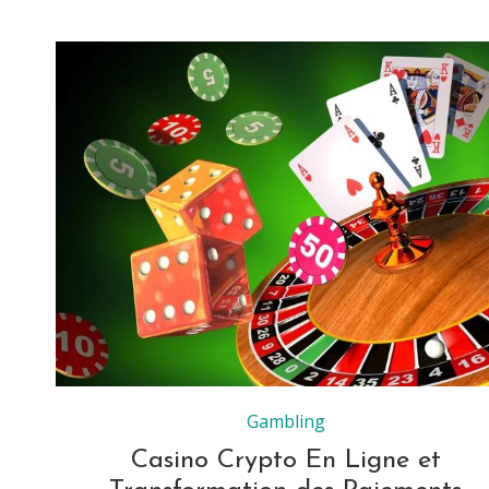
Gambling
Casino Crypto En Ligne et