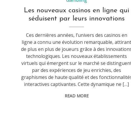
Gambling
Les nouveaux casinos en ligne qui
séduisent par leurs innovations
Ces dernières années, l’univers des casinos en
ligne a connu une évolution remarquable, attiran
de plus en plus de joueurs grâce à des innovation
technologiques. Les nouveaux établissements
virtuels qui émergent sur le marché se distinguen
par des expériences de jeu enrichies, des
graphismes de haute qualité et des fonctionnalité
interactives captivantes. Cette dynamique ne […]
READ MORE