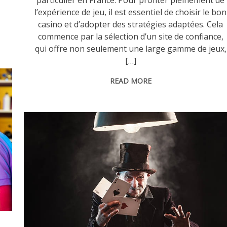
particulier en France. Pour profiter pleinement de
l’expérience de jeu, il est essentiel de choisir le bon
casino et d’adopter des stratégies adaptées. Cela
commence par la sélection d’un site de confiance,
qui offre non seulement une large gamme de jeux,
[…]
READ MORE