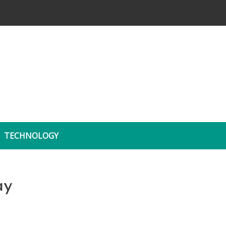
TECHNOLOGY
ay