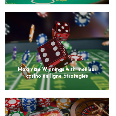
Maximize Winnings with meilleur
casino en ligne Strategies