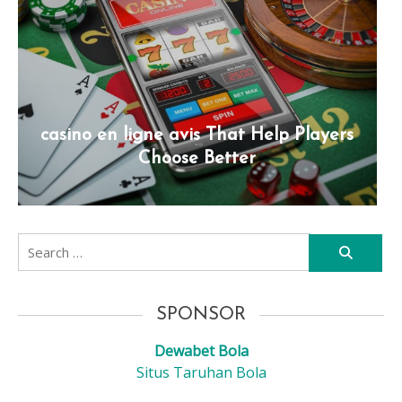
casino en ligne avis That Help Players
Choose Better
Search
for:
SPONSOR
Dewabet Bola
Situs Taruhan Bola