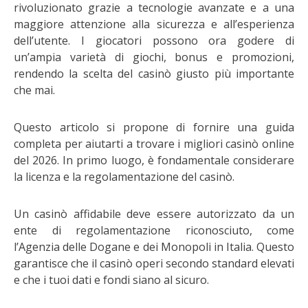
rivoluzionato grazie a tecnologie avanzate e a una
maggiore attenzione alla sicurezza e all’esperienza
dell’utente. I giocatori possono ora godere di
un’ampia varietà di giochi, bonus e promozioni,
rendendo la scelta del casinò giusto più importante
che mai.
Questo articolo si propone di fornire una guida
completa per aiutarti a trovare i migliori casinò online
del 2026. In primo luogo, è fondamentale considerare
la licenza e la regolamentazione del casinò.
Un casinò affidabile deve essere autorizzato da un
ente di regolamentazione riconosciuto, come
l’Agenzia delle Dogane e dei Monopoli in Italia. Questo
garantisce che il casinò operi secondo standard elevati
e che i tuoi dati e fondi siano al sicuro.