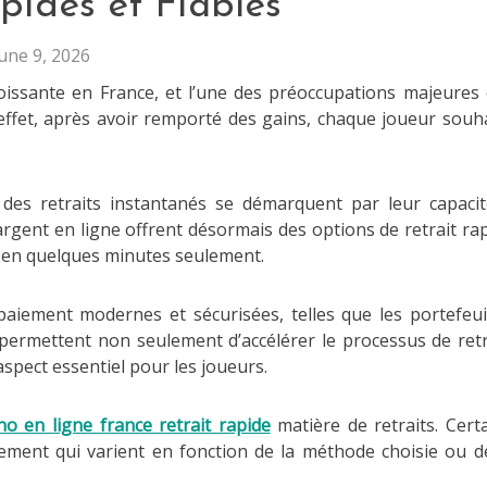
pides et Fiables
une 9, 2026
oissante en France, et l’une des préoccupations majeures
 En effet, après avoir remporté des gains, chaque joueur souh
 des retraits instantanés se démarquent par leur capaci
argent en ligne offrent désormais des options de retrait ra
ns en quelques minutes seulement.
aiement modernes et sécurisées, telles que les portefeui
 permettent non seulement d’accélérer le processus de retr
aspect essentiel pour les joueurs.
no en ligne france retrait rapide
matière de retraits. Cert
ement qui varient en fonction de la méthode choisie ou d