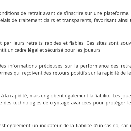
conditions de retrait avant de s’inscrire sur une plateforme.
délais de traitement clairs et transparents, favorisant ainsi
 par leurs retraits rapides et fiables. Ces sites sont sou
tit un cadre légal et sécurisé pour les joueurs.
 des informations précieuses sur la performance des retra
ormes qui reçoivent des retours positifs sur la rapidité de l
à la rapidité, mais englobent également la fiabilité. Les jou
lise des technologies de cryptage avancées pour protéger l
t également un indicateur de la fiabilité d’un casino, car