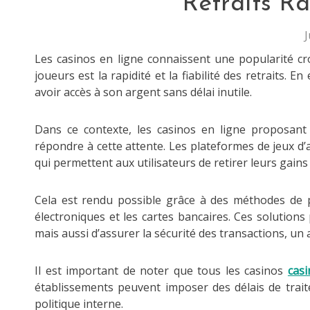
Retraits Ra
J
Les casinos en ligne connaissent une popularité cr
joueurs est la rapidité et la fiabilité des retraits.
avoir accès à son argent sans délai inutile.
Dans ce contexte, les casinos en ligne proposant
répondre à cette attente. Les plateformes de jeux d’
qui permettent aux utilisateurs de retirer leurs gai
Cela est rendu possible grâce à des méthodes de p
électroniques et les cartes bancaires. Ces solutions
mais aussi d’assurer la sécurité des transactions, un 
Il est important de noter que tous les casinos
casi
établissements peuvent imposer des délais de trait
politique interne.