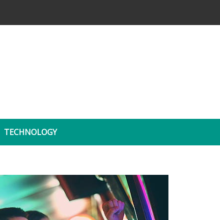
TECHNOLOGY