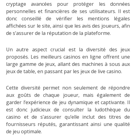
cryptage avancées pour protéger les données
personnelles et financières de ses utilisateurs. Il est
donc conseillé de vérifier les mentions légales
affichées sur le site, ainsi que les avis des joueurs, afin
de s’assurer de la réputation de la plateforme.
Un autre aspect crucial est la diversité des jeux
proposés. Les meilleurs casinos en ligne offrent une
large gamme de jeux, allant des machines à sous aux
jeux de table, en passant par les jeux de live casino.
Cette diversité permet non seulement de répondre
aux goûts de chaque joueur, mais également de
garder l’expérience de jeu dynamique et captivante. Il
est donc judicieux de consulter la ludothèque du
casino et de s’assurer qu’elle inclut des titres de
fournisseurs réputés, garantissant ainsi une qualité
de jeu optimale.