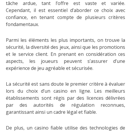
tâche ardue, tant l’offre est vaste et variée.
Cependant, il est essentiel d’aborder ce choix avec
confiance, en tenant compte de plusieurs critères
fondamentaux.
Parmi les éléments les plus importants, on trouve la
sécurité, la diversité des jeux, ainsi que les promotions
et le service client. En prenant en considération ces
aspects, les joueurs peuvent s’assurer d’une
expérience de jeu agréable et sécurisée.
La sécurité est sans doute le premier critère à évaluer
lors du choix d’un casino en ligne. Les meilleurs
établissements sont régis par des licences délivrées
par des autorités de régulation reconnues,
garantissant ainsi un cadre légal et fiable.
De plus, un casino fiable utilise des technologies de