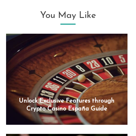
You May Like
Unlock Exclusive Features through
Crypto Casino España Guide