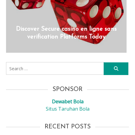
Discover Secure casino en ligne sans
verification Platforms Today
Search
for:
SPONSOR
Dewabet Bola
Situs Taruhan Bola
RECENT POSTS