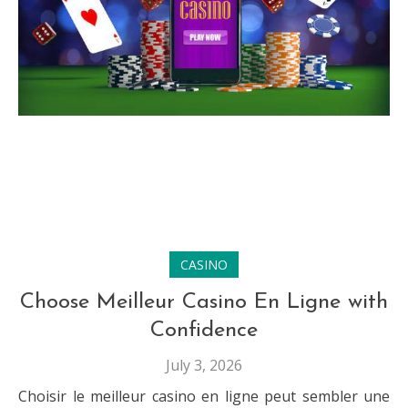
CASINO
Choose Meilleur Casino En Ligne with
Confidence
July 3, 2026
Choisir le meilleur casino en ligne peut sembler une