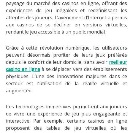
paysage du marché des casinos en ligne, offrant des
expériences de jeu inégalées et redéfinissant les
attentes des joueurs. L’avènement d’Internet a permis
aux casinos de se décliner en versions virtuelles,
rendant le jeu accessible à un public mondial.
Grâce à cette révolution numérique, les utilisateurs
peuvent désormais profiter de leurs jeux préférés
depuis le confort de leur domicile, sans avoir
meilleur
casino en ligne
à se déplacer vers des établissements
physiques. L’une des innovations majeures dans ce
secteur est l’utilisation de la réalité virtuelle et
augmentée.
Ces technologies immersives permettent aux joueurs
de vivre une expérience de jeu plus engageante et
interactive. Par exemple, certains casinos en ligne
proposent des tables de jeu virtuelles où les