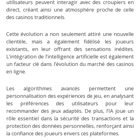
utilisateurs peuvent interagir avec des croupiers en
direct, créant ainsi une atmosphère proche de celle
des casinos traditionnels.
Cette évolution a non seulement attiré une nouvelle
clientèle, mais a également fidélisé les joueurs
existants, en leur offrant des sensations inédites.
L’intégration de l’intelligence artificielle est également
un facteur clé dans l’évolution du marché des casinos
en ligne.
Les algorithmes avancés permettent une
personnalisation des expériences de jeu, en analysant
les préférences des utilisateurs pour leur
recommander des jeux adaptés. De plus, l’IA joue un
rôle essentiel dans la sécurité des transactions et la
protection des données personnelles, renforçant ainsi
la confiance des joueurs envers ces plateformes.