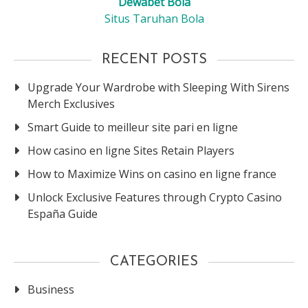
Dewabet Bola
Situs Taruhan Bola
RECENT POSTS
Upgrade Your Wardrobe with Sleeping With Sirens
Merch Exclusives
Smart Guide to meilleur site pari en ligne
How casino en ligne Sites Retain Players
How to Maximize Wins on casino en ligne france
Unlock Exclusive Features through Crypto Casino
España Guide
CATEGORIES
Business