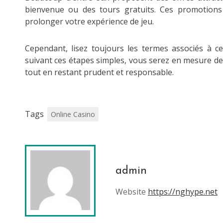
bienvenue ou des tours gratuits. Ces promotions
prolonger votre expérience de jeu.
Cependant, lisez toujours les termes associés à c
suivant ces étapes simples, vous serez en mesure de
tout en restant prudent et responsable.
Tags
Online Casino
admin
Website
https://nghype.net