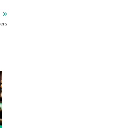
T
yers