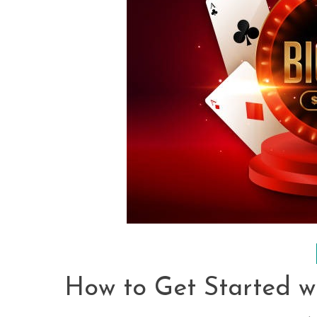
How to Get Started wi