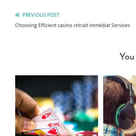
PREVIOUS POST
Read
Choosing Efficient casino retrait immédiat Services
more
articles
You