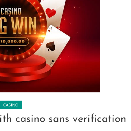
CASINO
th casino sans verification