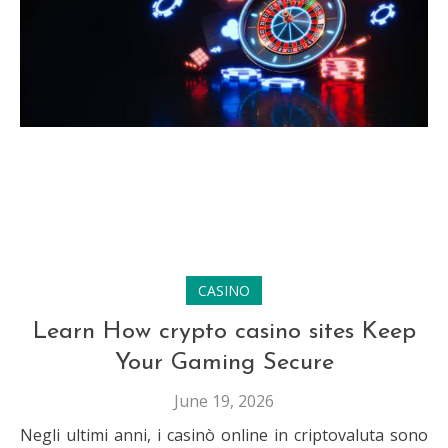
CASINO
Learn How crypto casino sites Keep
Your Gaming Secure
June 19, 2026
Negli ultimi anni, i casinò online in criptovaluta sono