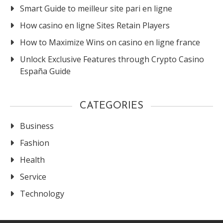
Smart Guide to meilleur site pari en ligne
How casino en ligne Sites Retain Players
How to Maximize Wins on casino en ligne france
Unlock Exclusive Features through Crypto Casino
España Guide
CATEGORIES
Business
Fashion
Health
Service
Technology