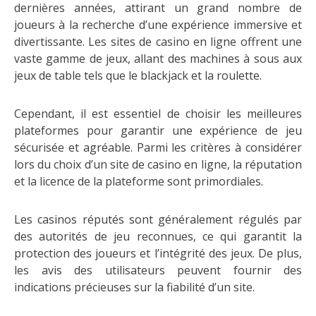
dernières années, attirant un grand nombre de
joueurs à la recherche d’une expérience immersive et
divertissante. Les sites de casino en ligne offrent une
vaste gamme de jeux, allant des machines à sous aux
jeux de table tels que le blackjack et la roulette.
Cependant, il est essentiel de choisir les meilleures
plateformes pour garantir une expérience de jeu
sécurisée et agréable. Parmi les critères à considérer
lors du choix d’un site de casino en ligne, la réputation
et la licence de la plateforme sont primordiales.
Les casinos réputés sont généralement régulés par
des autorités de jeu reconnues, ce qui garantit la
protection des joueurs et l’intégrité des jeux. De plus,
les avis des utilisateurs peuvent fournir des
indications précieuses sur la fiabilité d’un site.