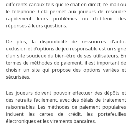
différents canaux tels que le chat en direct, l’e-mail ou
le téléphone. Cela permet aux joueurs de résoudre
rapidement leurs problèmes ou d’obtenir des
réponses à leurs questions.
De plus, la disponibilité de ressources d’auto-
exclusion et d’options de jeu responsable est un signe
d’un site soucieux du bien-être de ses utilisateurs. En
termes de méthodes de paiement, il est important de
choisir un site qui propose des options variées et
sécurisées.
Les joueurs doivent pouvoir effectuer des dépôts et
des retraits facilement, avec des délais de traitement
raisonnables. Les méthodes de paiement populaires
incluent les cartes de crédit, les portefeuilles
électroniques et les virements bancaires.